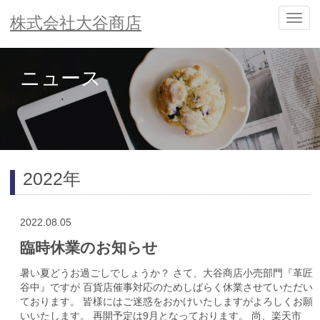
ナ
株式会社大谷商店
ビ
ゲ
ー
ニュース
シ
ョ
ン
の
切
替
2022年
2022.08.05
臨時休業のお知らせ
暑い夏どうお過ごしでしょうか？ さて、大谷商店小売部門『革匠
谷中』ですが 百貨店催事対応のためしばらく休業させていただい
ております。 皆様にはご迷惑をおかけいたしますがよろしくお願
いいたします。 再開予定は9月となっております。 尚、楽天市