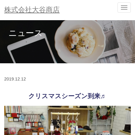
ナ
株式会社大谷商店
ビ
ゲ
ー
ニュース
シ
ョ
ン
の
切
替
2019.
12.12
クリスマスシーズン到来♬